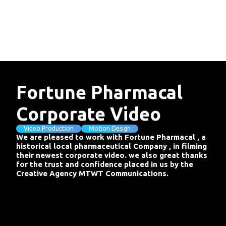
Fortune
Pharmacal
Home​​​​‌ ‍ ​‍​‍‌‍ ‌ ​‍‌‍‍‌‌‍‌ ‌‍‍‌‌‍ ‍​‍​‍​ ‍‍​‍​‍‌ ​ ‌‍​‌‌‍ ‍‌‍‍‌‌ ‌​‌ ‍‌​‍ ‍‌‍‍‌‌‍ ​‍​‍​‍ ​​‍​‍‌‍‍​‌ ​‍‌‍‌‌‌‍‌‍​‍​‍​ ‍‍​‍​‍​‍ ‌ ​ ‌ ‌​‌ ‌‌‌‍‌​‌‍‍‌‌‍ ​‍ ‌‍‍‌‌‍ ‍‌ ‌​‌‍‌‌‌‍ ‍‌ ‌​​‍ ‌‍‌‌‌‍‌​‌‍‍‌‌ ‌​​‍ ‌‍ ‌‌‍ ‌‍‌​‌‍‌‌​ ‌‌ ​​‌ ​‍‌‍‌‌‌ ​ ‌‍‌‌‌‍ ‍‌ ‌​‌‍​‌‌ ‌​‌‍‍‌‌‍ ‌‍ ‍​ ‍ ‌‍‍‌‌‍‌​​ ‌​ ‌‍​ ​‍‌‍​ ​ ‌‌​ ​‌​ ‌‌​ ‌‍​ ‌​​‍ ‌‌‍​ ‌‍​ ​ ​‌​ ‍‌​‍ ‌​ ‌​‌‍​ ​ ‍‌‌‍‌‍​‍ ‌‌‍​‍‌‍​‌​ ‌‍​ ‍​​‍ ‌​ ​‍​ ​‌​ ‌‌​ ​‌​ ​​‌‍​‍‌‍​ ‌‍‌‍‌‍‌‍​ ‌ ​ ‍‌‌‍​‌​ ‍ ‌ ‌​‌ ‍‌‌ ​​‌‍‌‌​ ‌‌‍ ‌‌‍‌‌‌‍ ‍‌ ‌‌‌​‍‌‌ ‌​‌‍‌‌‌‍ ‌​ ‍ ‌ ​​‌‍​‌‌ ‌​‌‍‍​​ ‌‌ ‌​‌‍‍‌‌ ‌​‌‍ ​‌‍‌‌​ ‌‍​‍‌‍​‌‌ ​ ‌‍‌‌‌‌‌‌‌ ​‍‌‍ ​​ ‌​‍‌‌​ ​‍‌​‌‍‌ ​ ‌ ‌​‌ ‌‌‌‍‌​‌‍‍‌‌‍ ​‍‌‍‌‍‍‌‌‍‌​​ ‌​ ‌‍​ ​‍‌‍​ ​ ‌‌​ ​‌​ ‌‌​ ‌‍​ ‌​​‍ ‌‌‍​ ‌‍​ ​ ​‌​ ‍‌​‍ ‌​ ‌​‌‍​ ​ ‍‌‌‍‌‍​‍ ‌‌‍​‍‌‍​‌​ ‌‍​ ‍​​‍ ‌​ ​‍​ ​‌​ ‌‌​ ​‌​ ​​‌‍​‍‌‍​ ‌‍‌‍‌‍‌‍​ ‌ ​ ‍‌‌‍​‌​‍‌‍‌ ‌​‌ ‍‌‌ ​​‌‍‌‌​ ‌‌‍ ‌‌‍‌‌‌‍ ‍‌ ‌‌‌​‍‌‌ ‌​‌‍‌‌‌‍ ‌​‍‌‍‌ ​​‌‍​‌‌ ‌​‌‍‍​​ ‌‌ ‌​‌‍‍‌‌ ‌​‌‍ ​‌‍‌‌​‍‌‍‌ ​​‌‍‌‌‌ ​‍‌ ​ ‌ ​​‌‍‌‌‌‍​ ‌ ‌​‌‍‍‌‌ ‌‍‌‍‌‌​ ‌‌ ​​‌ ‌‌‌‍​‍‌‍ ​‌‍‍‌‌ ​ ‌‍‍​‌‍‌‌‌‍‌​​‍​‍‌ ‌
About ​​​​‌ ‍ ​‍​‍‌‍ ‌ ​‍‌‍‍‌‌‍‌ ‌‍‍‌‌‍ ‍​‍​‍​ ‍‍​‍​‍‌ ​ ‌‍​‌‌‍ ‍‌‍‍‌‌ ‌​‌ ‍‌​‍ ‍‌‍‍‌‌‍ ​‍​‍​‍ ​​‍​‍‌‍‍​‌ ​‍‌‍‌‌‌‍‌‍​‍​‍​ ‍‍​‍​‍​‍ ‌ ​ ‌ ‌​‌ ‌‌‌‍‌​‌‍‍‌‌‍ ​‍ ‌‍‍‌‌‍ ‍‌ ‌​‌‍‌‌‌‍ ‍‌ ‌​​‍ ‌‍‌‌‌‍‌​‌‍‍‌‌ ‌​​‍ ‌‍ ‌‌‍ ‌‍‌​‌‍‌‌​ ‌‌ ​​‌ ​‍‌‍‌‌‌ ​ ‌‍‌‌‌‍ ‍‌ ‌​‌‍​‌‌ ‌​‌‍‍‌‌‍ ‌‍ ‍​ ‍ ‌‍‍‌‌‍‌​​ ‌​ ‌ ‌‍‌‌​ ​ ​ ​‌​ ​ ‌‍‌‌‌‍‌‌​ ‍‌​‍ ‌​ ​‍​ ​‌​ ​ ​ ‌‍​‍ ‌​ ‌​‌‍‌‌​ ‍​​ ‍‌​‍ ‌​ ‍‌​ ‍​​ ‌‌‌‍​‌​‍ ‌​ ​‍​ ‌‌​ ‌‌​ ‌‍‌‍‌‍​ ‍​​ ‍‌‌‍​‌​ ​‍​ ​ ​ ‌‍‌‍‌‍​ ‍ ‌ ‌​‌ ‍‌‌ ​​‌‍‌‌​ ‌‌‍ ‌‌‍‌‌‌‍ ‍‌ ‌‌‌​‍‌‌ ‌​‌‍‌‌‌‍ ‌​ ‍ ‌ ​​‌‍​‌‌ ‌​‌‍‍​​ ‌‌ ‌​‌‍‍‌‌ ‌​‌‍ ​‌‍‌‌​ ‌‍​‍‌‍​‌‌ ​ ‌‍‌‌‌‌‌‌‌ ​‍‌‍ ​​ ‌​‍‌‌​ ​‍‌​‌‍‌ ​ ‌ ‌​‌ ‌‌‌‍‌​‌‍‍‌‌‍ ​‍‌‍‌‍‍‌‌‍‌​​ ‌​ ‌ ‌‍‌‌​ ​ ​ ​‌​ ​ ‌‍‌‌‌‍‌‌​ ‍‌​‍ ‌​ ​‍​ ​‌​ ​ ​ ‌‍​‍ ‌​ ‌​‌‍‌‌​ ‍​​ ‍‌​‍ ‌​ ‍‌​ ‍​​ ‌‌‌‍​‌​‍ ‌​ ​‍​ ‌‌​ ‌‌​ ‌‍‌‍‌‍​ ‍​​ ‍‌‌‍​‌​ ​‍​ ​ ​ ‌‍‌‍‌‍​‍‌‍‌ ‌​‌ ‍‌‌ ​​‌‍‌‌​ ‌‌‍ ‌‌‍‌‌‌‍ ‍‌ ‌‌‌​‍‌‌ ‌​‌‍‌‌‌‍ ‌​‍‌‍‌ ​​‌‍​‌‌ ‌​‌‍‍​​ ‌‌ ‌​‌‍‍‌‌ ‌​‌‍ ​‌‍‌‌​‍‌‍‌ ​​‌‍‌‌‌ ​‍‌ ​ ‌ ​​‌‍‌‌‌‍​ ‌ ‌​‌‍‍‌‌ ‌‍‌‍‌‌​ ‌‌ ​​‌ ‌‌‌‍​‍‌‍ ​‌‍‍‌‌ ​ ‌‍‍​‌‍‌‌‌‍‌​​‍​‍‌ ‌
Corporate
Video​​​​‌ ‍ ​‍​‍‌‍ ‌ ​‍‌‍‍‌‌‍‌ ‌‍‍‌‌‍ ‍​‍​‍​ ‍‍​‍​‍‌ ​ ‌‍​‌‌‍ ‍‌‍‍‌‌ ‌​‌ ‍‌​‍ ‍‌‍‍‌‌‍ ​‍​‍​‍ ​​‍​‍‌‍‍​‌ ​‍‌‍‌‌‌‍‌‍​‍​‍​ ‍‍​‍​‍​‍ ‌ ​ ‌ ‌​‌ ‌‌‌‍‌​‌‍‍‌‌‍ ​‍ ‌‍‍‌‌‍ ‍‌ ‌​‌‍‌‌‌‍ ‍‌ ‌​​‍ ‌‍‌‌‌‍‌​‌‍‍‌‌ ‌​​‍ ‌‍ ‌‌‍ ‌‍‌​‌‍‌‌​ ‌‌ ​​‌ ​‍‌‍‌‌‌ ​ ‌‍‌‌‌‍ ‍‌ ‌​‌‍​‌‌ ‌​‌‍‍‌‌‍ ‌‍ ‍​ ‍ ‌‍‍‌‌‍‌​​ ‌‌‌​ ‌​‌‍‌​​‍​ ‍​​ ​‍‌‍‍ ‌ ‌ ‌​​‍‌‍‌‌‌​​‌‌​​‍​ ​​‌ ‌‌‌‍​‍‌ ​​‌‌‍‌‌‍‍ ‌ ‌‌‌ ‍​‌​​ ‌‍‍‍‌‍‌​​ ‍ ‌ ‌​‌ ‍‌‌ ​​‌‍‌‌​ ‌‌ ​​‌ ​‍‌‍ ‌‍‍‍‌‍‌‌‌‍​ ‌ ‌​​ ‍ ‌ ​​‌‍​‌‌ ‌​‌‍‍​​ ‌‌ ‌​‌‍‍‌‌ ‌​‌‍ ​‌‍‌‌​ ‌‍​‍‌‍​‌‌ ​ ‌‍‌‌‌‌‌‌‌ ​‍‌‍ ​​ ‌​‍‌‌​ ​‍‌​‌‍‌ ​ ‌ ‌​‌ ‌‌‌‍‌​‌‍‍‌‌‍ ​‍‌‍‌‍‍‌‌‍‌​​ ‌‌‌​ ‌​‌‍‌​​‍​ ‍​​ ​‍‌‍‍ ‌ ‌ ‌​​‍‌‍‌‌‌​​‌‌​​‍​ ​​‌ ‌‌‌‍​‍‌ ​​‌‌‍‌‌‍‍ ‌ ‌‌‌ ‍​‌​​ ‌‍‍‍‌‍‌​​‍‌‍‌ ‌​‌ ‍‌‌ ​​‌‍‌‌​ ‌‌ ​​‌ ​‍‌‍ ‌‍‍‍‌‍‌‌‌‍​ ‌ ‌​​‍‌‍‌ ​​‌‍​‌‌ ‌​‌‍‍​​ ‌‌ ‌​‌‍‍‌‌ ‌​‌‍ ​‌‍‌‌​‍‌‍‌ ​​‌‍‌‌‌ ​‍‌ ​ ‌ ​​‌‍‌‌‌‍​ ‌ ‌​‌‍‍‌‌ ‌‍‌‍‌‌​ ‌‌ ​​‌ ‌‌‌‍​‍‌‍ ​‌‍‍‌‌ ​ ‌‍‍​‌‍‌‌‌‍‌​​‍​‍‌ ‌
Portfolio​​​​‌ ‍ ​‍​‍‌‍ ‌ ​‍‌‍‍‌‌‍‌ ‌‍‍‌‌‍ ‍​‍​‍​ ‍‍​‍​‍‌ ​ ‌‍​‌‌‍ ‍‌‍‍‌‌ ‌​‌ ‍‌​‍ ‍‌‍‍‌‌‍ ​‍​‍​‍ ​​‍​‍‌‍‍​‌ ​‍‌‍‌‌‌‍‌‍​‍​‍​ ‍‍​‍​‍​‍ ‌ ​ ‌ ‌​‌ ‌‌‌‍‌​‌‍‍‌‌‍ ​‍ ‌‍‍‌‌‍ ‍‌ ‌​‌‍‌‌‌‍ ‍‌ ‌​​‍ ‌‍‌‌‌‍‌​‌‍‍‌‌ ‌​​‍ ‌‍ ‌‌‍ ‌‍‌​‌‍‌‌​ ‌‌ ​​‌ ​‍‌‍‌‌‌ ​ ‌‍‌‌‌‍ ‍‌ ‌​‌‍​‌‌ ‌​‌‍‍‌‌‍ ‌‍ ‍​ ‍ ‌‍‍‌‌‍‌​​ ‌‌‍‌‍‌‍​‍​ ​ ‌‍‌‌​ ​​​ ‌‍​ ‌ ​ ‌​​‍ ‌​ ‌​​ ‌‍​ ‌‌​ ​ ​‍ ‌​ ‌​​ ‍​​ ‌‌​ ​‌​‍ ‌‌‍​‌​ ‌​​ ​‌​ ‌ ​‍ ‌​ ‍​​ ‌ ​ ​‍‌‍​ ‌‍‌‌​ ‍​‌‍‌‌​ ​ ‌‍‌‍‌‍‌‍‌‍​ ‌‍‌‍​ ‍ ‌ ‌​‌ ‍‌‌ ​​‌‍‌‌​ ‌‌‍ ‌‌‍‌‌‌‍ ‍‌ ‌‌‌​‍‌‌ ‌​‌‍‌‌‌‍ ‌​ ‍ ‌ ​​‌‍​‌‌ ‌​‌‍‍​​ ‌‌ ‌​‌‍‍‌‌ ‌​‌‍ ​‌‍‌‌​ ‌‍​‍‌‍​‌‌ ​ ‌‍‌‌‌‌‌‌‌ ​‍‌‍ ​​ ‌​‍‌‌​ ​‍‌​‌‍‌ ​ ‌ ‌​‌ ‌‌‌‍‌​‌‍‍‌‌‍ ​‍‌‍‌‍‍‌‌‍‌​​ ‌‌‍‌‍‌‍​‍​ ​ ‌‍‌‌​ ​​​ ‌‍​ ‌ ​ ‌​​‍ ‌​ ‌​​ ‌‍​ ‌‌​ ​ ​‍ ‌​ ‌​​ ‍​​ ‌‌​ ​‌​‍ ‌‌‍​‌​ ‌​​ ​‌​ ‌ ​‍ ‌​ ‍​​ ‌ ​ ​‍‌‍​ ‌‍‌‌​ ‍​‌‍‌‌​ ​ ‌‍‌‍‌‍‌‍‌‍​ ‌‍‌‍​‍‌‍‌ ‌​‌ ‍‌‌ ​​‌‍‌‌​ ‌‌‍ ‌‌‍‌‌‌‍ ‍‌ ‌‌‌​‍‌‌ ‌​‌‍‌‌‌‍ ‌​‍‌‍‌ ​​‌‍​‌‌ ‌​‌‍‍​​ ‌‌ ‌​‌‍‍‌‌ ‌​‌‍ ​‌‍‌‌​‍‌‍‌ ​​‌‍‌‌‌ ​‍‌ ​ ‌ ​​‌‍‌‌‌‍​ ‌ ‌​‌‍‍‌‌ ‌‍‌‍‌‌​ ‌‌ ​​‌ ‌‌‌‍​‍‌‍ ​‌‍‍‌‌ ​ ‌‍‍​‌‍‌‌‌‍‌​​‍​‍‌ ‌
Contact​​​​‌ ‍ ​‍​‍‌‍ ‌ ​‍‌‍‍‌‌‍‌ ‌‍‍‌‌‍ ‍​‍​‍​ ‍‍​‍​‍‌ ​ ‌‍​‌‌‍ ‍‌‍‍‌‌ ‌​‌ ‍‌​‍ ‍‌‍‍‌‌‍ ​‍​‍​‍ ​​‍​‍‌‍‍​‌ ​‍‌‍‌‌‌‍‌‍​‍​‍​ ‍‍​‍​‍​‍ ‌ ​ ‌ ‌​‌ ‌‌‌‍‌​‌‍‍‌‌‍ ​‍ ‌‍‍‌‌‍ ‍‌ ‌​‌‍‌‌‌‍ ‍‌ ‌​​‍ ‌‍‌‌‌‍‌​‌‍‍‌‌ ‌​​‍ ‌‍ ‌‌‍ ‌‍‌​‌‍‌‌​ ‌‌ ​​‌ ​‍‌‍‌‌‌ ​ ‌‍‌‌‌‍ ‍‌ ‌​‌‍​‌‌ ‌​‌‍‍‌‌‍ ‌‍ ‍​ ‍ ‌‍‍‌‌‍‌​​ ‌​ ‍‌​ ​​‌‍‌​​ ​​​ ‌​​ ‌‍​ ‌ ‌‍​‌​‍ ‌‌‍​‍‌‍​‍​ ​​​ ‌​​‍ ‌​ ‌​​ ‍​​ ‌‌‌‍‌‌​‍ ‌‌‍​‍​ ‍‌​ ‍​​ ‍​​‍ ‌​ ​​​ ​‌​ ​‍​ ​ ​ ​‌‌‍​ ​ ‌‌​ ‍​​ ​​​ ​​​ ​​‌‍‌​​ ‍ ‌ ‌​‌ ‍‌‌ ​​‌‍‌‌​ ‌‌‍ ‌‌‍‌‌‌‍ ‍‌ ‌‌‌​‍‌‌ ‌​‌‍‌‌‌‍ ‌​ ‍ ‌ ​​‌‍​‌‌ ‌​‌‍‍​​ ‌‌ ‌​‌‍‍‌‌ ‌​‌‍ ​‌‍‌‌​ ‌‍​‍‌‍​‌‌ ​ ‌‍‌‌‌‌‌‌‌ ​‍‌‍ ​​ ‌​‍‌‌​ ​‍‌​‌‍‌ ​ ‌ ‌​‌ ‌‌‌‍‌​‌‍‍‌‌‍ ​‍‌‍‌‍‍‌‌‍‌​​ ‌​ ‍‌​ ​​‌‍‌​​ ​​​ ‌​​ ‌‍​ ‌ ‌‍​‌​‍ ‌‌‍​‍‌‍​‍​ ​​​ ‌​​‍ ‌​ ‌​​ ‍​​ ‌‌‌‍‌‌​‍ ‌‌‍​‍​ ‍‌​ ‍​​ ‍​​‍ ‌​ ​​​ ​‌​ ​‍​ ​ ​ ​‌‌‍​ ​ ‌‌​ ‍​​ ​​​ ​​​ ​​‌‍‌​​‍‌‍‌ ‌​‌ ‍‌‌ ​​‌‍‌‌​ ‌‌‍ ‌‌‍‌‌‌‍ ‍‌ ‌‌‌​‍‌‌ ‌​‌‍‌‌‌‍ ‌​‍‌‍‌ ​​‌‍​‌‌ ‌​‌‍‍​​ ‌‌ ‌​‌‍‍‌‌ ‌​‌‍ ​‌‍‌‌​‍‌‍‌ ​​‌‍‌‌‌ ​‍‌ ​ ‌ ​​‌‍‌‌‌‍​ ‌ ‌​‌‍‍‌‌ ‌‍‌‍‌‌​ ‌‌ ​​‌ ‌‌‌‍​‍‌‍ ​‌‍‍‌‌ ​ ‌‍‍​‌‍‌‌‌‍‌​​‍​‍‌ ‌
Video Production​​​​‌ ‍ ​‍​‍‌‍ ‌ ​‍‌‍‍‌‌‍‌ ‌‍‍‌‌‍ ‍​‍​‍​ ‍‍​‍​‍‌ ​ ‌‍​‌‌‍ ‍‌‍‍‌‌ ‌​‌ ‍‌​‍ ‍‌‍‍‌‌‍ ​‍​‍​‍ ​​‍​‍‌‍‍​‌ ​‍‌‍‌‌‌‍‌‍​‍​‍​ ‍‍​‍​‍​‍ ‌ ​ ‌ ‌​‌ ‌‌‌‍‌​‌‍‍‌‌‍ ​‍ ‌‍‍‌‌‍ ‍‌ ‌​‌‍‌‌‌‍ ‍‌ ‌​​‍ ‌‍‌‌‌‍‌​‌‍‍‌‌ ‌​​‍ ‌‍ ‌‌‍ ‌‍‌​‌‍‌‌​ ‌‌ ​​‌ ​‍‌‍‌‌‌ ​ ‌‍‌‌‌‍ ‍‌ ‌​‌‍​‌‌ ‌​‌‍‍‌‌‍ ‌‍ ‍​ ‍ ‌‍‍‌‌‍‌​​ ‌‌‍‌‌​ ​‍‌​ ‌​ ‌ ‌‌‌‍‌‍‍‌‌​ ​‌‌‌ ‌​‌‌‌‍‌​‌‍‍ ‌‌‍​‌‌‌‍‌​‌ ‌​​‌‌‌‌​‌‌​‍‌​‍‌‌​​‌‌‍ ‍‌‍‌​‌​‍​​ ‍ ‌ ‌​‌ ‍‌‌ ​​‌‍‌‌​ ‌‌ ​​‌ ​‍‌‍ ‌‍‍‍‌‍‌‌‌‍​ ‌ ‌​‌‌‌​‌‍​‌‌‍‌ ​ ‍ ‌ ​​‌‍​‌‌ ‌​‌‍‍​​ ‌‌ ‌​‌‍‍‌‌ ‌​‌‍ ​‌‍‌‌​ ‌‍​‍‌‍​‌‌ ​ ‌‍‌‌‌‌‌‌‌ ​‍‌‍ ​​ ‌​‍‌‌​ ​‍‌​‌‍‌ ​ ‌ ‌​‌ ‌‌‌‍‌​‌‍‍‌‌‍ ​‍‌‍‌‍‍‌‌‍‌​​ ‌‌‍‌‌​ ​‍‌​ ‌​ ‌ ‌‌‌‍‌‍‍‌‌​ ​‌‌‌ ‌​‌‌‌‍‌​‌‍‍ ‌‌‍​‌‌‌‍‌​‌ ‌​​‌‌‌‌​‌‌​‍‌​‍‌‌​​‌‌‍ ‍‌‍‌​‌​‍​​‍‌‍‌ ‌​‌ ‍‌‌ ​​‌‍‌‌​ ‌‌ ​​‌ ​‍‌‍ ‌‍‍‍‌‍‌‌‌‍​ ‌ ‌​‌‌‌​‌‍​‌‌‍‌ ​‍‌‍‌ ​​‌‍​‌‌ ‌​‌‍‍​​ ‌‌ ‌​‌‍‍‌‌ ‌​‌‍ ​‌‍‌‌​‍‌‍‌ ​​‌‍‌‌‌ ​‍‌ ​ ‌ ​​‌‍‌‌‌‍​ ‌ ‌​‌‍‍‌‌ ‌‍‌‍‌‌​ ‌‌ ​​‌ ‌‌‌‍​‍‌‍ ​‌‍‍‌‌ ​ ‌‍‍​‌‍‌‌‌‍‌​​‍​‍‌ ‌
Motion Design​​​​‌ ‍ ​‍​‍‌‍ ‌ ​‍‌‍‍‌‌‍‌ ‌‍‍‌‌‍ ‍​‍​‍​ ‍‍​‍​‍‌ ​ ‌‍​‌‌‍ ‍‌‍‍‌‌ ‌​‌ ‍‌​‍ ‍‌‍‍‌‌‍ ​‍​‍​‍ ​​‍​‍‌‍‍​‌ ​‍‌‍‌‌‌‍‌‍​‍​‍​ ‍‍​‍​‍​‍ ‌ ​ ‌ ‌​‌ ‌‌‌‍‌​‌‍‍‌‌‍ ​‍ ‌‍‍‌‌‍ ‍‌ ‌​‌‍‌‌‌‍ ‍‌ ‌​​‍ ‌‍‌‌‌‍‌​‌‍‍‌‌ ‌​​‍ ‌‍ ‌‌‍ ‌‍‌​‌‍‌‌​ ‌‌ ​​‌ ​‍‌‍‌‌‌ ​ ‌‍‌‌‌‍ ‍‌ ‌​‌‍​‌‌ ‌​‌‍‍‌‌‍ ‌‍ ‍​ ‍ ‌‍‍‌‌‍‌​​ ‌‌‍‌ ‌ ​‌‌‌‍‌​ ​‍​ ‍‌‌​‌‍‌ ‍​‌​‍‌‌‍ ‌‌‍ ​‌ ‍‌‌‌​‌‌​ ​‌‍‌‍‌​​ ‌‍‌‍‌ ‍‌‌‍ ​‌‌​‌‌‍ ‌‌​‌ ‌‌​‌​ ‍ ‌ ‌​‌ ‍‌‌ ​​‌‍‌‌​ ‌‌ ​​‌ ​‍‌‍ ‌‍‍‍‌‍‌‌‌‍​ ‌ ‌​‌‌‌​‌‍​‌‌‍‌ ​ ‍ ‌ ​​‌‍​‌‌ ‌​‌‍‍​​ ‌‌ ‌​‌‍‍‌‌ ‌​‌‍ ​‌‍‌‌​ ‌‍​‍‌‍​‌‌ ​ ‌‍‌‌‌‌‌‌‌ ​‍‌‍ ​​ ‌​‍‌‌​ ​‍‌​‌‍‌ ​ ‌ ‌​‌ ‌‌‌‍‌​‌‍‍‌‌‍ ​‍‌‍‌‍‍‌‌‍‌​​ ‌‌‍‌ ‌ ​‌‌‌‍‌​ ​‍​ ‍‌‌​‌‍‌ ‍​‌​‍‌‌‍ ‌‌‍ ​‌ ‍‌‌‌​‌‌​ ​‌‍‌‍‌​​ ‌‍‌‍‌ ‍‌‌‍ ​‌‌​‌‌‍ ‌‌​‌ ‌‌​‌​‍‌‍‌ ‌​‌ ‍‌‌ ​​‌‍‌‌​ ‌‌ ​​‌ ​‍‌‍ ‌‍‍‍‌‍‌‌‌‍​ ‌ ‌​‌‌‌​‌‍​‌‌‍‌ ​‍‌‍‌ ​​‌‍​‌‌ ‌​‌‍‍​​ ‌‌ ‌​‌‍‍‌‌ ‌​‌‍ ​‌‍‌‌​‍‌‍‌ ​​‌‍‌‌‌ ​‍‌ ​ ‌ ​​‌‍‌‌‌‍​ ‌ ‌​‌‍‍‌‌ ‌‍‌‍‌‌​ ‌‌ ​​‌ ‌‌‌‍​‍‌‍ ​‌‍‍‌‌ ​ ‌‍‍​‌‍‌‌‌‍‌​​‍​‍‌ ‌
We are pleased to work with Fortune Pharmacal , a
historical local pharmaceutical Company , in filming
their newest corporate video. we also great thanks
for the trust and confidence placed in us by the
Creative Agency MTWT Communications.​​​​‌ ‍ ​‍​‍‌‍ ‌ ​‍‌‍‍‌‌‍‌ ‌‍‍‌‌‍ ‍​‍​‍​ ‍‍​‍​‍‌ ​ ‌‍​‌‌‍ ‍‌‍‍‌‌ ‌​‌ ‍‌​‍ ‍‌‍‍‌‌‍ ​‍​‍​‍ ​​‍​‍‌‍‍​‌ ​‍‌‍‌‌‌‍‌‍​‍​‍​ ‍‍​‍​‍​‍ ‌ ​ ‌ ‌​‌ ‌‌‌‍‌​‌‍‍‌‌‍ ​‍ ‌‍‍‌‌‍ ‍‌ ‌​‌‍‌‌‌‍ ‍‌ ‌​​‍ ‌‍‌‌‌‍‌​‌‍‍‌‌ ‌​​‍ ‌‍ ‌‌‍ ‌‍‌​‌‍‌‌​ ‌‌ ​​‌ ​‍‌‍‌‌‌ ​ ‌‍‌‌‌‍ ‍‌ ‌​‌‍​‌‌ ‌​‌‍‍‌‌‍ ‌‍ ‍​ ‍ ‌‍‍‌‌‍‌​​ ‌‌‌​ ‌​‌‍‌​​‍​ ‍​​ ​‍‌‍‍ ‌ ‌ ‌​​‍‌‍‌‌‌​​‌‌​​‍​ ​​‌ ‌‌‌‍​‍‌ ​​‌‌‍‌‌‍‍ ‌ ‌‌‌ ‍​‌​​ ‌‍‍‍‌‍‌​​ ‍ ‌ ‌​‌ ‍‌‌ ​​‌‍‌‌​ ‌‌ ​​‌ ​‍‌‍ ‌‍‍‍‌‍‌‌‌‍​ ‌ ‌​​ ‍ ‌ ​​‌‍​‌‌ ‌​‌‍‍​​ ‌‌ ​​‌‍​‌‌‍‌ ‌‍‌‌‌​​‍‌ ‌‌‌‍‍‌‌‍ ​‌‍‌​‌‍‌‌‌ ​‍​‍‌‌​ ‌‌‌​​‍‌‌ ‌‍‍ ‌‍‌‌‌ ‍‌​‍‌‌​ ​ ‌​‌​​‍‌‌​ ​ ‌​‌​​‍‌‌​ ​‍​ ​‍​ ‍​‌‍​ ​ ​ ‌‍‌‌​ ​​‌‍‌‍​ ‌‌​ ​‍​ ‌​‌‍​ ‌‍​‍​ ​ ​‍‌‌​ ​‍​ ​‍​‍‌‌​ ‌‌‌​‌​​‍ ‍‌‍​ ‌‍ ‌‍ ‍‌ ‌​‌‍‌‌‌‍ ‍‌ ‌​​‍‌‌​ ‌‌‌​​‍‌‌ ‌‍‍ ‌‍‌‌‌ ‍‌​‍‌‌​ ​ ‌​‌​​‍‌‌​ ​ ‌​‌​​‍‌‌​ ​‍​ ​‍‌‍​ ‌‍‌​​ ‍‌​ ‌‌​ ​‍​ ‍​​ ‌‌‌‍​ ​ ‌​​ ‌‌​ ​ ​ ‌ ​‍‌‌​ ​‍​ ​‍​‍‌‌​ ‌‌‌​‌​​‍ ‍‌‍​ ‌‍‍​‌‍‍‌‌‍ ​‌‍‌​‌ ​‍‌‍‌‌‌‍ ‍​‍‌‌​ ‌‌‌​​‍‌‌ ‌‍‍ ‌‍‌‌‌ ‍‌​‍‌‌​ ​ ‌​‌​​‍‌‌​ ​ ‌​‌​​‍‌‌​ ​‍​ ​‍​ ​​​ ‍​‌‍‌​‌‍‌​​ ‍​​ ​​​ ​​​ ​​​ ​‌​ ‌‌‌‍‌​‌‍‌‍​‍‌‌​ ​‍​ ​‍​‍‌‌​ ‌‌‌​‌​​‍ ‍‌ ‌​‌‍‌‌‌ ‍​‌ ‌​​ ‌‍​‍‌‍​‌‌ ​ ‌‍‌‌‌‌‌‌‌ ​‍‌‍ ​​ ‌​‍‌‌​ ​‍‌​‌‍‌ ​ ‌ ‌​‌ ‌‌‌‍‌​‌‍‍‌‌‍ ​‍‌‍‌‍‍‌‌‍‌​​ ‌‌‌​ ‌​‌‍‌​​‍​ ‍​​ ​‍‌‍‍ ‌ ‌ ‌​​‍‌‍‌‌‌​​‌‌​​‍​ ​​‌ ‌‌‌‍​‍‌ ​​‌‌‍‌‌‍‍ ‌ ‌‌‌ ‍​‌​​ ‌‍‍‍‌‍‌​​‍‌‍‌ ‌​‌ ‍‌‌ ​​‌‍‌‌​ ‌‌ ​​‌ ​‍‌‍ ‌‍‍‍‌‍‌‌‌‍​ ‌ ‌​​‍‌‍‌ ​​‌‍​‌‌ ‌​‌‍‍​​ ‌‌ ​​‌‍​‌‌‍‌ ‌‍‌‌‌​​‍‌ ‌‌‌‍‍‌‌‍ ​‌‍‌​‌‍‌‌‌ ​‍​‍‌‌​ ‌‌‌​​‍‌‌ ‌‍‍ ‌‍‌‌‌ ‍‌​‍‌‌​ ​ ‌​‌​​‍‌‌​ ​ ‌​‌​​‍‌‌​ ​‍​ ​‍​ ‍​‌‍​ ​ ​ ‌‍‌‌​ ​​‌‍‌‍​ ‌‌​ ​‍​ ‌​‌‍​ ‌‍​‍​ ​ ​‍‌‌​ ​‍​ ​‍​‍‌‌​ ‌‌‌​‌​​‍ ‍‌‍​ ‌‍ ‌‍ ‍‌ ‌​‌‍‌‌‌‍ ‍‌ ‌​​‍‌‌​ ‌‌‌​​‍‌‌ ‌‍‍ ‌‍‌‌‌ ‍‌​‍‌‌​ ​ ‌​‌​​‍‌‌​ ​ ‌​‌​​‍‌‌​ ​‍​ ​‍‌‍​ ‌‍‌​​ ‍‌​ ‌‌​ ​‍​ ‍​​ ‌‌‌‍​ ​ ‌​​ ‌‌​ ​ ​ ‌ ​‍‌‌​ ​‍​ ​‍​‍‌‌​ ‌‌‌​‌​​‍ ‍‌‍​ ‌‍‍​‌‍‍‌‌‍ ​‌‍‌​‌ ​‍‌‍‌‌‌‍ ‍​‍‌‌​ ‌‌‌​​‍‌‌ ‌‍‍ ‌‍‌‌‌ ‍‌​‍‌‌​ ​ ‌​‌​​‍‌‌​ ​ ‌​‌​​‍‌‌​ ​‍​ ​‍​ ​​​ ‍​‌‍‌​‌‍‌​​ ‍​​ ​​​ ​​​ ​​​ ​‌​ ‌‌‌‍‌​‌‍‌‍​‍‌‌​ ​‍​ ​‍​‍‌‌​ ‌‌‌​‌​​‍ ‍‌ ‌​‌‍‌‌‌ ‍​‌ ‌​​‍‌‍‌ ​​‌‍‌‌‌ ​‍‌ ​ ‌ ​​‌‍‌‌‌‍​ ‌ ‌​‌‍‍‌‌ ‌‍‌‍‌‌​ ‌‌ ​​‌ ‌‌‌‍​‍‌‍ ​‌‍‍‌‌ ​ ‌‍‍​‌‍‌‌‌‍‌​​‍​‍‌ ‌