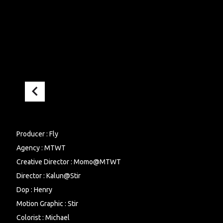
Producer : Fly​​​​‌ ‍ ​‍​‍‌‍ ‌ ​‍‌‍‍‌‌‍‌ ‌‍‍‌‌‍ ‍​‍​‍​ ‍‍​‍​‍‌ ​ ‌‍​‌‌‍ ‍‌‍‍‌‌ ‌​‌ ‍‌​‍ ‍‌‍‍‌‌‍ ​‍​‍​‍ ​​‍​‍‌‍‍​‌ ​‍‌‍‌‌‌‍‌‍​‍​‍​ ‍‍​‍​‍​‍ ‌ ​ ‌ ‌​‌ ‌‌‌‍‌​‌‍‍‌‌‍ ​‍ ‌‍‍‌‌‍ ‍‌ ‌​‌‍‌‌‌‍ ‍‌ ‌​​‍ ‌‍‌‌‌‍‌​‌‍‍‌‌ ‌​​‍ ‌‍ ‌‌‍ ‌‍‌​‌‍‌‌​ ‌‌ ​​‌ ​‍‌‍‌‌‌ ​ ‌‍‌‌‌‍ ‍‌ ‌​‌‍​‌‌ ‌​‌‍‍‌‌‍ ‌‍ ‍​ ‍ ‌‍‍‌‌‍‌​​ ‌‌‌​ ‌​‌‍‌​​‍​ ‍​​ ​‍‌‍‍ ‌ ‌ ‌​​‍‌‍‌‌‌​​‌‌​​‍​ ​​‌ ‌‌‌‍​‍‌ ​​‌‌‍‌‌‍‍ ‌ ‌‌‌ ‍​‌​​ ‌‍‍‍‌‍‌​​ ‍ ‌ ‌​‌ ‍‌‌ ​​‌‍‌‌​ ‌‌ ​​‌ ​‍‌‍ ‌‍‍‍‌‍‌‌‌‍​ ‌ ‌​​ ‍ ‌ ​​‌‍​‌‌ ‌​‌‍‍​​ ‌‌ ​​‌‍​‌‌‍‌ ‌‍‌‌‌​​‍‌ ‌‌‌‍‍‌‌‍ ​‌‍‌​‌‍‌‌‌ ​‍​‍‌‌​ ‌‌‌​​‍‌‌ ‌‍‍ ‌‍‌‌‌ ‍‌​‍‌‌​ ​ ‌​‌​​‍‌‌​ ​ ‌​‌​​‍‌‌​ ​‍​ ​‍​ ‍​​ ​​​ ​​​ ​‌​ ‌​​ ‌ ​ ‌​​ ‍‌​ ​‍​ ​‌​ ‌‍​ ‌ ​‍‌‌​ ​‍​ ​‍​‍‌‌​ ‌‌‌​‌​​‍ ‍‌‍​ ‌ ​‍‌‍‌‌‌‍‌​‌‍‍‌‌ ‌​‌ ​ ​‍ ‍‌ ​‍‌‍ ‌ ‌ ‌ ​ ​‍‌‌​ ‌‌‌​​‍‌‌ ‌‍‍ ‌‍‌‌‌ ‍‌​‍‌‌​ ​ ‌​‌​​‍‌‌​ ​ ‌​‌​​‍‌‌​ ​‍​ ​‍​ ‍​‌‍‌​​ ‌‌​ ‍‌​ ​​‌‍​‍​ ‌​​ ​​​‍ ‌​ ‌​‌‍‌​​ ​​​ ‌‍​‍ ‌​ ‌​‌‍‌‍​ ​ ‌‍‌‌​‍ ‌‌‍​‌‌‍‌‍​ ‍‌‌‍‌‍​‍ ‌‌‍‌‌​ ‌‍​ ‍​​ ‍‌‌‍‌‍​ ‌ ​ ​‌​ ‌‍​ ‍‌​ ‌‍​ ​‍‌‍​‌​‍‌‌​ ​‍​ ​‍​‍‌‌​ ‌‌‌​‌​​‍ ‍‌‍​ ‌‍‌‌‌‍ ​‌‍ ​‌ ​ ​‍‌‌​ ‌‌‌​​‍​ ​​​‍‌‌​ ‌‌‌​‌​​ ‌‍​‍‌‍​‌‌ ​ ‌‍‌‌‌‌‌‌‌ ​‍‌‍ ​​ ‌​‍‌‌​ ​‍‌​‌‍‌ ​ ‌ ‌​‌ ‌‌‌‍‌​‌‍‍‌‌‍ ​‍‌‍‌‍‍‌‌‍‌​​ ‌‌‌​ ‌​‌‍‌​​‍​ ‍​​ ​‍‌‍‍ ‌ ‌ ‌​​‍‌‍‌‌‌​​‌‌​​‍​ ​​‌ ‌‌‌‍​‍‌ ​​‌‌‍‌‌‍‍ ‌ ‌‌‌ ‍​‌​​ ‌‍‍‍‌‍‌​​‍‌‍‌ ‌​‌ ‍‌‌ ​​‌‍‌‌​ ‌‌ ​​‌ ​‍‌‍ ‌‍‍‍‌‍‌‌‌‍​ ‌ ‌​​‍‌‍‌ ​​‌‍​‌‌ ‌​‌‍‍​​ ‌‌ ​​‌‍​‌‌‍‌ ‌‍‌‌‌​​‍‌ ‌‌‌‍‍‌‌‍ ​‌‍‌​‌‍‌‌‌ ​‍​‍‌‌​ ‌‌‌​​‍‌‌ ‌‍‍ ‌‍‌‌‌ ‍‌​‍‌‌​ ​ ‌​‌​​‍‌‌​ ​ ‌​‌​​‍‌‌​ ​‍​ ​‍​ ‍​​ ​​​ ​​​ ​‌​ ‌​​ ‌ ​ ‌​​ ‍‌​ ​‍​ ​‌​ ‌‍​ ‌ ​‍‌‌​ ​‍​ ​‍​‍‌‌​ ‌‌‌​‌​​‍ ‍‌‍​ ‌ ​‍‌‍‌‌‌‍‌​‌‍‍‌‌ ‌​‌ ​ ​‍ ‍‌ ​‍‌‍ ‌ ‌ ‌ ​ ​‍‌‌​ ‌‌‌​​‍‌‌ ‌‍‍ ‌‍‌‌‌ ‍‌​‍‌‌​ ​ ‌​‌​​‍‌‌​ ​ ‌​‌​​‍‌‌​ ​‍​ ​‍​ ‍​‌‍‌​​ ‌‌​ ‍‌​ ​​‌‍​‍​ ‌​​ ​​​‍ ‌​ ‌​‌‍‌​​ ​​​ ‌‍​‍ ‌​ ‌​‌‍‌‍​ ​ ‌‍‌‌​‍ ‌‌‍​‌‌‍‌‍​ ‍‌‌‍‌‍​‍ ‌‌‍‌‌​ ‌‍​ ‍​​ ‍‌‌‍‌‍​ ‌ ​ ​‌​ ‌‍​ ‍‌​ ‌‍​ ​‍‌‍​‌​‍‌‌​ ​‍​ ​‍​‍‌‌​ ‌‌‌​‌​​‍ ‍‌‍​ ‌‍‌‌‌‍ ​‌‍ ​‌ ​ ​‍‌‌​ ‌‌‌​​‍​ ​​​‍‌‌​ ‌‌‌​‌​​‍‌‍‌ ​​‌‍‌‌‌ ​‍‌ ​ ‌ ​​‌‍‌‌‌‍​ ‌ ‌​‌‍‍‌‌ ‌‍‌‍‌‌​ ‌‌ ​​‌ ‌‌‌‍​‍‌‍ ​‌‍‍‌‌ ​ ‌‍‍​‌‍‌‌‌‍‌​​‍​‍‌ ‌
Agency : MTWT​​​​‌ ‍ ​‍​‍‌‍ ‌ ​‍‌‍‍‌‌‍‌ ‌‍‍‌‌‍ ‍​‍​‍​ ‍‍​‍​‍‌ ​ ‌‍​‌‌‍ ‍‌‍‍‌‌ ‌​‌ ‍‌​‍ ‍‌‍‍‌‌‍ ​‍​‍​‍ ​​‍​‍‌‍‍​‌ ​‍‌‍‌‌‌‍‌‍​‍​‍​ ‍‍​‍​‍​‍ ‌ ​ ‌ ‌​‌ ‌‌‌‍‌​‌‍‍‌‌‍ ​‍ ‌‍‍‌‌‍ ‍‌ ‌​‌‍‌‌‌‍ ‍‌ ‌​​‍ ‌‍‌‌‌‍‌​‌‍‍‌‌ ‌​​‍ ‌‍ ‌‌‍ ‌‍‌​‌‍‌‌​ ‌‌ ​​‌ ​‍‌‍‌‌‌ ​ ‌‍‌‌‌‍ ‍‌ ‌​‌‍​‌‌ ‌​‌‍‍‌‌‍ ‌‍ ‍​ ‍ ‌‍‍‌‌‍‌​​ ‌‌‌​ ‌​‌‍‌​​‍​ ‍​​ ​‍‌‍‍ ‌ ‌ ‌​​‍‌‍‌‌‌​​‌‌​​‍​ ​​‌ ‌‌‌‍​‍‌ ​​‌‌‍‌‌‍‍ ‌ ‌‌‌ ‍​‌​​ ‌‍‍‍‌‍‌​​ ‍ ‌ ‌​‌ ‍‌‌ ​​‌‍‌‌​ ‌‌ ​​‌ ​‍‌‍ ‌‍‍‍‌‍‌‌‌‍​ ‌ ‌​​ ‍ ‌ ​​‌‍​‌‌ ‌​‌‍‍​​ ‌‌ ​​‌‍​‌‌‍‌ ‌‍‌‌‌​​‍‌ ‌‌‌‍‍‌‌‍ ​‌‍‌​‌‍‌‌‌ ​‍​‍‌‌​ ‌‌‌​​‍‌‌ ‌‍‍ ‌‍‌‌‌ ‍‌​‍‌‌​ ​ ‌​‌​​‍‌‌​ ​ ‌​‌​​‍‌‌​ ​‍​ ​‍​ ‍​​ ​​​ ​​​ ​‌​ ‌​​ ‌ ​ ‌​​ ‍‌​ ​‍​ ​‌​ ‌‍​ ‌ ​‍‌‌​ ​‍​ ​‍​‍‌‌​ ‌‌‌​‌​​‍ ‍‌‍​ ‌ ​‍‌‍‌‌‌‍‌​‌‍‍‌‌ ‌​‌ ​ ​‍ ‍‌ ​‍‌‍ ‌ ‌ ‌ ​ ​‍‌‌​ ‌‌‌​​‍‌‌ ‌‍‍ ‌‍‌‌‌ ‍‌​‍‌‌​ ​ ‌​‌​​‍‌‌​ ​ ‌​‌​​‍‌‌​ ​‍​ ​‍‌‍‌​​ ‌​‌‍​ ​ ‌‌​ ‌ ​ ​​​ ​‍​ ‍‌​‍ ‌​ ‍‌​ ‌‌‌‍‌‍‌‍​‌​‍ ‌​ ‌​​ ‍‌‌‍‌​​ ​‌​‍ ‌‌‍​‌​ ‌ ​ ​‍​ ​ ​‍ ‌‌‍‌‌​ ​‍​ ‍‌‌‍‌​​ ‍​‌‍‌‌​ ​​​ ‌ ​ ‌‌​ ​ ​ ‍‌‌‍​‌​‍‌‌​ ​‍​ ​‍​‍‌‌​ ‌‌‌​‌​​‍ ‍‌‍​ ‌‍‌‌‌‍ ​‌‍ ​‌ ​ ​‍‌‌​ ‌‌‌​​‍​ ​​​‍‌‌​ ‌‌‌​‌​​ ‌‍​‍‌‍​‌‌ ​ ‌‍‌‌‌‌‌‌‌ ​‍‌‍ ​​ ‌​‍‌‌​ ​‍‌​‌‍‌ ​ ‌ ‌​‌ ‌‌‌‍‌​‌‍‍‌‌‍ ​‍‌‍‌‍‍‌‌‍‌​​ ‌‌‌​ ‌​‌‍‌​​‍​ ‍​​ ​‍‌‍‍ ‌ ‌ ‌​​‍‌‍‌‌‌​​‌‌​​‍​ ​​‌ ‌‌‌‍​‍‌ ​​‌‌‍‌‌‍‍ ‌ ‌‌‌ ‍​‌​​ ‌‍‍‍‌‍‌​​‍‌‍‌ ‌​‌ ‍‌‌ ​​‌‍‌‌​ ‌‌ ​​‌ ​‍‌‍ ‌‍‍‍‌‍‌‌‌‍​ ‌ ‌​​‍‌‍‌ ​​‌‍​‌‌ ‌​‌‍‍​​ ‌‌ ​​‌‍​‌‌‍‌ ‌‍‌‌‌​​‍‌ ‌‌‌‍‍‌‌‍ ​‌‍‌​‌‍‌‌‌ ​‍​‍‌‌​ ‌‌‌​​‍‌‌ ‌‍‍ ‌‍‌‌‌ ‍‌​‍‌‌​ ​ ‌​‌​​‍‌‌​ ​ ‌​‌​​‍‌‌​ ​‍​ ​‍​ ‍​​ ​​​ ​​​ ​‌​ ‌​​ ‌ ​ ‌​​ ‍‌​ ​‍​ ​‌​ ‌‍​ ‌ ​‍‌‌​ ​‍​ ​‍​‍‌‌​ ‌‌‌​‌​​‍ ‍‌‍​ ‌ ​‍‌‍‌‌‌‍‌​‌‍‍‌‌ ‌​‌ ​ ​‍ ‍‌ ​‍‌‍ ‌ ‌ ‌ ​ ​‍‌‌​ ‌‌‌​​‍‌‌ ‌‍‍ ‌‍‌‌‌ ‍‌​‍‌‌​ ​ ‌​‌​​‍‌‌​ ​ ‌​‌​​‍‌‌​ ​‍​ ​‍‌‍‌​​ ‌​‌‍​ ​ ‌‌​ ‌ ​ ​​​ ​‍​ ‍‌​‍ ‌​ ‍‌​ ‌‌‌‍‌‍‌‍​‌​‍ ‌​ ‌​​ ‍‌‌‍‌​​ ​‌​‍ ‌‌‍​‌​ ‌ ​ ​‍​ ​ ​‍ ‌‌‍‌‌​ ​‍​ ‍‌‌‍‌​​ ‍​‌‍‌‌​ ​​​ ‌ ​ ‌‌​ ​ ​ ‍‌‌‍​‌​‍‌‌​ ​‍​ ​‍​‍‌‌​ ‌‌‌​‌​​‍ ‍‌‍​ ‌‍‌‌‌‍ ​‌‍ ​‌ ​ ​‍‌‌​ ‌‌‌​​‍​ ​​​‍‌‌​ ‌‌‌​‌​​‍‌‍‌ ​​‌‍‌‌‌ ​‍‌ ​ ‌ ​​‌‍‌‌‌‍​ ‌ ‌​‌‍‍‌‌ ‌‍‌‍‌‌​ ‌‌ ​​‌ ‌‌‌‍​‍‌‍ ​‌‍‍‌‌ ​ ‌‍‍​‌‍‌‌‌‍‌​​‍​‍‌ ‌
Creative Director : Momo@MTWT​​​​‌ ‍ ​‍​‍‌‍ ‌ ​‍‌‍‍‌‌‍‌ ‌‍‍‌‌‍ ‍​‍​‍​ ‍‍​‍​‍‌ ​ ‌‍​‌‌‍ ‍‌‍‍‌‌ ‌​‌ ‍‌​‍ ‍‌‍‍‌‌‍ ​‍​‍​‍ ​​‍​‍‌‍‍​‌ ​‍‌‍‌‌‌‍‌‍​‍​‍​ ‍‍​‍​‍​‍ ‌ ​ ‌ ‌​‌ ‌‌‌‍‌​‌‍‍‌‌‍ ​‍ ‌‍‍‌‌‍ ‍‌ ‌​‌‍‌‌‌‍ ‍‌ ‌​​‍ ‌‍‌‌‌‍‌​‌‍‍‌‌ ‌​​‍ ‌‍ ‌‌‍ ‌‍‌​‌‍‌‌​ ‌‌ ​​‌ ​‍‌‍‌‌‌ ​ ‌‍‌‌‌‍ ‍‌ ‌​‌‍​‌‌ ‌​‌‍‍‌‌‍ ‌‍ ‍​ ‍ ‌‍‍‌‌‍‌​​ ‌‌‌​ ‌​‌‍‌​​‍​ ‍​​ ​‍‌‍‍ ‌ ‌ ‌​​‍‌‍‌‌‌​​‌‌​​‍​ ​​‌ ‌‌‌‍​‍‌ ​​‌‌‍‌‌‍‍ ‌ ‌‌‌ ‍​‌​​ ‌‍‍‍‌‍‌​​ ‍ ‌ ‌​‌ ‍‌‌ ​​‌‍‌‌​ ‌‌ ​​‌ ​‍‌‍ ‌‍‍‍‌‍‌‌‌‍​ ‌ ‌​​ ‍ ‌ ​​‌‍​‌‌ ‌​‌‍‍​​ ‌‌ ​​‌‍​‌‌‍‌ ‌‍‌‌‌​​‍‌ ‌‌‌‍‍‌‌‍ ​‌‍‌​‌‍‌‌‌ ​‍​‍‌‌​ ‌‌‌​​‍‌‌ ‌‍‍ ‌‍‌‌‌ ‍‌​‍‌‌​ ​ ‌​‌​​‍‌‌​ ​ ‌​‌​​‍‌‌​ ​‍​ ​‍​ ‍​​ ​​​ ​​​ ​‌​ ‌​​ ‌ ​ ‌​​ ‍‌​ ​‍​ ​‌​ ‌‍​ ‌ ​‍‌‌​ ​‍​ ​‍​‍‌‌​ ‌‌‌​‌​​‍ ‍‌‍​ ‌ ​‍‌‍‌‌‌‍‌​‌‍‍‌‌ ‌​‌ ​ ​‍ ‍‌ ​‍‌‍ ‌ ‌ ‌ ​ ​‍‌‌​ ‌‌‌​​‍‌‌ ‌‍‍ ‌‍‌‌‌ ‍‌​‍‌‌​ ​ ‌​‌​​‍‌‌​ ​ ‌​‌​​‍‌‌​ ​‍​ ​‍​ ‍‌​ ​‍​ ‌​​ ‌​​ ‌​​ ‍​‌‍‌​​ ‌‌​‍ ‌‌‍‌​​ ​ ​ ‌‍‌‍​‍​‍ ‌​ ‌​​ ​‌​ ​​‌‍​‍​‍ ‌​ ‍‌​ ​​‌‍​ ‌‍‌​​‍ ‌​ ‌​‌‍‌​‌‍​‍​ ‌ ​ ​‌‌‍‌‌‌‍​ ​ ​‍​ ‌​‌‍‌​‌‍‌‌​ ‍​​‍‌‌​ ​‍​ ​‍​‍‌‌​ ‌‌‌​‌​​‍ ‍‌‍​ ‌‍‌‌‌‍ ​‌‍ ​‌ ​ ​‍‌‌​ ‌‌‌​​‍​ ​​​‍‌‌​ ‌‌‌​‌​​ ‌‍​‍‌‍​‌‌ ​ ‌‍‌‌‌‌‌‌‌ ​‍‌‍ ​​ ‌​‍‌‌​ ​‍‌​‌‍‌ ​ ‌ ‌​‌ ‌‌‌‍‌​‌‍‍‌‌‍ ​‍‌‍‌‍‍‌‌‍‌​​ ‌‌‌​ ‌​‌‍‌​​‍​ ‍​​ ​‍‌‍‍ ‌ ‌ ‌​​‍‌‍‌‌‌​​‌‌​​‍​ ​​‌ ‌‌‌‍​‍‌ ​​‌‌‍‌‌‍‍ ‌ ‌‌‌ ‍​‌​​ ‌‍‍‍‌‍‌​​‍‌‍‌ ‌​‌ ‍‌‌ ​​‌‍‌‌​ ‌‌ ​​‌ ​‍‌‍ ‌‍‍‍‌‍‌‌‌‍​ ‌ ‌​​‍‌‍‌ ​​‌‍​‌‌ ‌​‌‍‍​​ ‌‌ ​​‌‍​‌‌‍‌ ‌‍‌‌‌​​‍‌ ‌‌‌‍‍‌‌‍ ​‌‍‌​‌‍‌‌‌ ​‍​‍‌‌​ ‌‌‌​​‍‌‌ ‌‍‍ ‌‍‌‌‌ ‍‌​‍‌‌​ ​ ‌​‌​​‍‌‌​ ​ ‌​‌​​‍‌‌​ ​‍​ ​‍​ ‍​​ ​​​ ​​​ ​‌​ ‌​​ ‌ ​ ‌​​ ‍‌​ ​‍​ ​‌​ ‌‍​ ‌ ​‍‌‌​ ​‍​ ​‍​‍‌‌​ ‌‌‌​‌​​‍ ‍‌‍​ ‌ ​‍‌‍‌‌‌‍‌​‌‍‍‌‌ ‌​‌ ​ ​‍ ‍‌ ​‍‌‍ ‌ ‌ ‌ ​ ​‍‌‌​ ‌‌‌​​‍‌‌ ‌‍‍ ‌‍‌‌‌ ‍‌​‍‌‌​ ​ ‌​‌​​‍‌‌​ ​ ‌​‌​​‍‌‌​ ​‍​ ​‍​ ‍‌​ ​‍​ ‌​​ ‌​​ ‌​​ ‍​‌‍‌​​ ‌‌​‍ ‌‌‍‌​​ ​ ​ ‌‍‌‍​‍​‍ ‌​ ‌​​ ​‌​ ​​‌‍​‍​‍ ‌​ ‍‌​ ​​‌‍​ ‌‍‌​​‍ ‌​ ‌​‌‍‌​‌‍​‍​ ‌ ​ ​‌‌‍‌‌‌‍​ ​ ​‍​ ‌​‌‍‌​‌‍‌‌​ ‍​​‍‌‌​ ​‍​ ​‍​‍‌‌​ ‌‌‌​‌​​‍ ‍‌‍​ ‌‍‌‌‌‍ ​‌‍ ​‌ ​ ​‍‌‌​ ‌‌‌​​‍​ ​​​‍‌‌​ ‌‌‌​‌​​‍‌‍‌ ​​‌‍‌‌‌ ​‍‌ ​ ‌ ​​‌‍‌‌‌‍​ ‌ ‌​‌‍‍‌‌ ‌‍‌‍‌‌​ ‌‌ ​​‌ ‌‌‌‍​‍‌‍ ​‌‍‍‌‌ ​ ‌‍‍​‌‍‌‌‌‍‌​​‍​‍‌ ‌
Director : Kalun@Stir​​​​‌ ‍ ​‍​‍‌‍ ‌ ​‍‌‍‍‌‌‍‌ ‌‍‍‌‌‍ ‍​‍​‍​ ‍‍​‍​‍‌ ​ ‌‍​‌‌‍ ‍‌‍‍‌‌ ‌​‌ ‍‌​‍ ‍‌‍‍‌‌‍ ​‍​‍​‍ ​​‍​‍‌‍‍​‌ ​‍‌‍‌‌‌‍‌‍​‍​‍​ ‍‍​‍​‍​‍ ‌ ​ ‌ ‌​‌ ‌‌‌‍‌​‌‍‍‌‌‍ ​‍ ‌‍‍‌‌‍ ‍‌ ‌​‌‍‌‌‌‍ ‍‌ ‌​​‍ ‌‍‌‌‌‍‌​‌‍‍‌‌ ‌​​‍ ‌‍ ‌‌‍ ‌‍‌​‌‍‌‌​ ‌‌ ​​‌ ​‍‌‍‌‌‌ ​ ‌‍‌‌‌‍ ‍‌ ‌​‌‍​‌‌ ‌​‌‍‍‌‌‍ ‌‍ ‍​ ‍ ‌‍‍‌‌‍‌​​ ‌‌‌​ ‌​‌‍‌​​‍​ ‍​​ ​‍‌‍‍ ‌ ‌ ‌​​‍‌‍‌‌‌​​‌‌​​‍​ ​​‌ ‌‌‌‍​‍‌ ​​‌‌‍‌‌‍‍ ‌ ‌‌‌ ‍​‌​​ ‌‍‍‍‌‍‌​​ ‍ ‌ ‌​‌ ‍‌‌ ​​‌‍‌‌​ ‌‌ ​​‌ ​‍‌‍ ‌‍‍‍‌‍‌‌‌‍​ ‌ ‌​​ ‍ ‌ ​​‌‍​‌‌ ‌​‌‍‍​​ ‌‌ ​​‌‍​‌‌‍‌ ‌‍‌‌‌​​‍‌ ‌‌‌‍‍‌‌‍ ​‌‍‌​‌‍‌‌‌ ​‍​‍‌‌​ ‌‌‌​​‍‌‌ ‌‍‍ ‌‍‌‌‌ ‍‌​‍‌‌​ ​ ‌​‌​​‍‌‌​ ​ ‌​‌​​‍‌‌​ ​‍​ ​‍​ ‍​​ ​​​ ​​​ ​‌​ ‌​​ ‌ ​ ‌​​ ‍‌​ ​‍​ ​‌​ ‌‍​ ‌ ​‍‌‌​ ​‍​ ​‍​‍‌‌​ ‌‌‌​‌​​‍ ‍‌‍​ ‌ ​‍‌‍‌‌‌‍‌​‌‍‍‌‌ ‌​‌ ​ ​‍ ‍‌ ​‍‌‍ ‌ ‌ ‌ ​ ​‍‌‌​ ‌‌‌​​‍‌‌ ‌‍‍ ‌‍‌‌‌ ‍‌​‍‌‌​ ​ ‌​‌​​‍‌‌​ ​ ‌​‌​​‍‌‌​ ​‍​ ​‍​ ‌‍​ ‌​‌‍‌‌​ ‌​​ ‍‌‌‍​‌​ ‍​​ ​‍​‍ ‌​ ​‍​ ​‍​ ‌​​ ​ ​‍ ‌​ ‌​​ ‌‍‌‍​‌​ ​ ​‍ ‌‌‍​‌​ ​‌‌‍‌‍‌‍‌‍​‍ ‌‌‍‌​​ ‌‍​ ‍‌‌‍‌‍​ ​​‌‍‌‍​ ​ ‌‍​‌​ ‍​​ ‌​​ ​​‌‍​‍​‍‌‌​ ​‍​ ​‍​‍‌‌​ ‌‌‌​‌​​‍ ‍‌‍​ ‌‍‌‌‌‍ ​‌‍ ​‌ ​ ​‍‌‌​ ‌‌‌​​‍​ ​​​‍‌‌​ ‌‌‌​‌​​ ‌‍​‍‌‍​‌‌ ​ ‌‍‌‌‌‌‌‌‌ ​‍‌‍ ​​ ‌​‍‌‌​ ​‍‌​‌‍‌ ​ ‌ ‌​‌ ‌‌‌‍‌​‌‍‍‌‌‍ ​‍‌‍‌‍‍‌‌‍‌​​ ‌‌‌​ ‌​‌‍‌​​‍​ ‍​​ ​‍‌‍‍ ‌ ‌ ‌​​‍‌‍‌‌‌​​‌‌​​‍​ ​​‌ ‌‌‌‍​‍‌ ​​‌‌‍‌‌‍‍ ‌ ‌‌‌ ‍​‌​​ ‌‍‍‍‌‍‌​​‍‌‍‌ ‌​‌ ‍‌‌ ​​‌‍‌‌​ ‌‌ ​​‌ ​‍‌‍ ‌‍‍‍‌‍‌‌‌‍​ ‌ ‌​​‍‌‍‌ ​​‌‍​‌‌ ‌​‌‍‍​​ ‌‌ ​​‌‍​‌‌‍‌ ‌‍‌‌‌​​‍‌ ‌‌‌‍‍‌‌‍ ​‌‍‌​‌‍‌‌‌ ​‍​‍‌‌​ ‌‌‌​​‍‌‌ ‌‍‍ ‌‍‌‌‌ ‍‌​‍‌‌​ ​ ‌​‌​​‍‌‌​ ​ ‌​‌​​‍‌‌​ ​‍​ ​‍​ ‍​​ ​​​ ​​​ ​‌​ ‌​​ ‌ ​ ‌​​ ‍‌​ ​‍​ ​‌​ ‌‍​ ‌ ​‍‌‌​ ​‍​ ​‍​‍‌‌​ ‌‌‌​‌​​‍ ‍‌‍​ ‌ ​‍‌‍‌‌‌‍‌​‌‍‍‌‌ ‌​‌ ​ ​‍ ‍‌ ​‍‌‍ ‌ ‌ ‌ ​ ​‍‌‌​ ‌‌‌​​‍‌‌ ‌‍‍ ‌‍‌‌‌ ‍‌​‍‌‌​ ​ ‌​‌​​‍‌‌​ ​ ‌​‌​​‍‌‌​ ​‍​ ​‍​ ‌‍​ ‌​‌‍‌‌​ ‌​​ ‍‌‌‍​‌​ ‍​​ ​‍​‍ ‌​ ​‍​ ​‍​ ‌​​ ​ ​‍ ‌​ ‌​​ ‌‍‌‍​‌​ ​ ​‍ ‌‌‍​‌​ ​‌‌‍‌‍‌‍‌‍​‍ ‌‌‍‌​​ ‌‍​ ‍‌‌‍‌‍​ ​​‌‍‌‍​ ​ ‌‍​‌​ ‍​​ ‌​​ ​​‌‍​‍​‍‌‌​ ​‍​ ​‍​‍‌‌​ ‌‌‌​‌​​‍ ‍‌‍​ ‌‍‌‌‌‍ ​‌‍ ​‌ ​ ​‍‌‌​ ‌‌‌​​‍​ ​​​‍‌‌​ ‌‌‌​‌​​‍‌‍‌ ​​‌‍‌‌‌ ​‍‌ ​ ‌ ​​‌‍‌‌‌‍​ ‌ ‌​‌‍‍‌‌ ‌‍‌‍‌‌​ ‌‌ ​​‌ ‌‌‌‍​‍‌‍ ​‌‍‍‌‌ ​ ‌‍‍​‌‍‌‌‌‍‌​​‍​‍‌ ‌
Dop : Henry​​​​‌ ‍ ​‍​‍‌‍ ‌ ​‍‌‍‍‌‌‍‌ ‌‍‍‌‌‍ ‍​‍​‍​ ‍‍​‍​‍‌ ​ ‌‍​‌‌‍ ‍‌‍‍‌‌ ‌​‌ ‍‌​‍ ‍‌‍‍‌‌‍ ​‍​‍​‍ ​​‍​‍‌‍‍​‌ ​‍‌‍‌‌‌‍‌‍​‍​‍​ ‍‍​‍​‍​‍ ‌ ​ ‌ ‌​‌ ‌‌‌‍‌​‌‍‍‌‌‍ ​‍ ‌‍‍‌‌‍ ‍‌ ‌​‌‍‌‌‌‍ ‍‌ ‌​​‍ ‌‍‌‌‌‍‌​‌‍‍‌‌ ‌​​‍ ‌‍ ‌‌‍ ‌‍‌​‌‍‌‌​ ‌‌ ​​‌ ​‍‌‍‌‌‌ ​ ‌‍‌‌‌‍ ‍‌ ‌​‌‍​‌‌ ‌​‌‍‍‌‌‍ ‌‍ ‍​ ‍ ‌‍‍‌‌‍‌​​ ‌‌‌​ ‌​‌‍‌​​‍​ ‍​​ ​‍‌‍‍ ‌ ‌ ‌​​‍‌‍‌‌‌​​‌‌​​‍​ ​​‌ ‌‌‌‍​‍‌ ​​‌‌‍‌‌‍‍ ‌ ‌‌‌ ‍​‌​​ ‌‍‍‍‌‍‌​​ ‍ ‌ ‌​‌ ‍‌‌ ​​‌‍‌‌​ ‌‌ ​​‌ ​‍‌‍ ‌‍‍‍‌‍‌‌‌‍​ ‌ ‌​​ ‍ ‌ ​​‌‍​‌‌ ‌​‌‍‍​​ ‌‌ ​​‌‍​‌‌‍‌ ‌‍‌‌‌​​‍‌ ‌‌‌‍‍‌‌‍ ​‌‍‌​‌‍‌‌‌ ​‍​‍‌‌​ ‌‌‌​​‍‌‌ ‌‍‍ ‌‍‌‌‌ ‍‌​‍‌‌​ ​ ‌​‌​​‍‌‌​ ​ ‌​‌​​‍‌‌​ ​‍​ ​‍​ ‍​​ ​​​ ​​​ ​‌​ ‌​​ ‌ ​ ‌​​ ‍‌​ ​‍​ ​‌​ ‌‍​ ‌ ​‍‌‌​ ​‍​ ​‍​‍‌‌​ ‌‌‌​‌​​‍ ‍‌‍​ ‌ ​‍‌‍‌‌‌‍‌​‌‍‍‌‌ ‌​‌ ​ ​‍ ‍‌ ​‍‌‍ ‌ ‌ ‌ ​ ​‍‌‌​ ‌‌‌​​‍‌‌ ‌‍‍ ‌‍‌‌‌ ‍‌​‍‌‌​ ​ ‌​‌​​‍‌‌​ ​ ‌​‌​​‍‌‌​ ​‍​ ​‍‌‍​‌​ ​‍‌‍​‌‌‍‌​‌‍​‍​ ‍‌​ ‌​‌‍​‍​‍ ‌​ ‍‌​ ​​‌‍‌‍​ ‌‍​‍ ‌​ ‌​​ ‍​​ ​‌​ ​‍​‍ ‌‌‍​‍‌‍‌‌​ ​ ​ ​‌​‍ ‌​ ​​‌‍‌‌​ ​‍​ ‌‍​ ​‍​ ‌​‌‍​‍​ ​ ‌‍‌‌​ ​‍​ ‌‍‌‍​‍​‍‌‌​ ​‍​ ​‍​‍‌‌​ ‌‌‌​‌​​‍ ‍‌‍​ ‌‍‌‌‌‍ ​‌‍ ​‌ ​ ​‍‌‌​ ‌‌‌​​‍​ ​​​‍‌‌​ ‌‌‌​‌​​ ‌‍​‍‌‍​‌‌ ​ ‌‍‌‌‌‌‌‌‌ ​‍‌‍ ​​ ‌​‍‌‌​ ​‍‌​‌‍‌ ​ ‌ ‌​‌ ‌‌‌‍‌​‌‍‍‌‌‍ ​‍‌‍‌‍‍‌‌‍‌​​ ‌‌‌​ ‌​‌‍‌​​‍​ ‍​​ ​‍‌‍‍ ‌ ‌ ‌​​‍‌‍‌‌‌​​‌‌​​‍​ ​​‌ ‌‌‌‍​‍‌ ​​‌‌‍‌‌‍‍ ‌ ‌‌‌ ‍​‌​​ ‌‍‍‍‌‍‌​​‍‌‍‌ ‌​‌ ‍‌‌ ​​‌‍‌‌​ ‌‌ ​​‌ ​‍‌‍ ‌‍‍‍‌‍‌‌‌‍​ ‌ ‌​​‍‌‍‌ ​​‌‍​‌‌ ‌​‌‍‍​​ ‌‌ ​​‌‍​‌‌‍‌ ‌‍‌‌‌​​‍‌ ‌‌‌‍‍‌‌‍ ​‌‍‌​‌‍‌‌‌ ​‍​‍‌‌​ ‌‌‌​​‍‌‌ ‌‍‍ ‌‍‌‌‌ ‍‌​‍‌‌​ ​ ‌​‌​​‍‌‌​ ​ ‌​‌​​‍‌‌​ ​‍​ ​‍​ ‍​​ ​​​ ​​​ ​‌​ ‌​​ ‌ ​ ‌​​ ‍‌​ ​‍​ ​‌​ ‌‍​ ‌ ​‍‌‌​ ​‍​ ​‍​‍‌‌​ ‌‌‌​‌​​‍ ‍‌‍​ ‌ ​‍‌‍‌‌‌‍‌​‌‍‍‌‌ ‌​‌ ​ ​‍ ‍‌ ​‍‌‍ ‌ ‌ ‌ ​ ​‍‌‌​ ‌‌‌​​‍‌‌ ‌‍‍ ‌‍‌‌‌ ‍‌​‍‌‌​ ​ ‌​‌​​‍‌‌​ ​ ‌​‌​​‍‌‌​ ​‍​ ​‍‌‍​‌​ ​‍‌‍​‌‌‍‌​‌‍​‍​ ‍‌​ ‌​‌‍​‍​‍ ‌​ ‍‌​ ​​‌‍‌‍​ ‌‍​‍ ‌​ ‌​​ ‍​​ ​‌​ ​‍​‍ ‌‌‍​‍‌‍‌‌​ ​ ​ ​‌​‍ ‌​ ​​‌‍‌‌​ ​‍​ ‌‍​ ​‍​ ‌​‌‍​‍​ ​ ‌‍‌‌​ ​‍​ ‌‍‌‍​‍​‍‌‌​ ​‍​ ​‍​‍‌‌​ ‌‌‌​‌​​‍ ‍‌‍​ ‌‍‌‌‌‍ ​‌‍ ​‌ ​ ​‍‌‌​ ‌‌‌​​‍​ ​​​‍‌‌​ ‌‌‌​‌​​‍‌‍‌ ​​‌‍‌‌‌ ​‍‌ ​ ‌ ​​‌‍‌‌‌‍​ ‌ ‌​‌‍‍‌‌ ‌‍‌‍‌‌​ ‌‌ ​​‌ ‌‌‌‍​‍‌‍ ​‌‍‍‌‌ ​ ‌‍‍​‌‍‌‌‌‍‌​​‍​‍‌ ‌
Motion Graphic : Stir​​​​‌ ‍ ​‍​‍‌‍ ‌ ​‍‌‍‍‌‌‍‌ ‌‍‍‌‌‍ ‍​‍​‍​ ‍‍​‍​‍‌ ​ ‌‍​‌‌‍ ‍‌‍‍‌‌ ‌​‌ ‍‌​‍ ‍‌‍‍‌‌‍ ​‍​‍​‍ ​​‍​‍‌‍‍​‌ ​‍‌‍‌‌‌‍‌‍​‍​‍​ ‍‍​‍​‍​‍ ‌ ​ ‌ ‌​‌ ‌‌‌‍‌​‌‍‍‌‌‍ ​‍ ‌‍‍‌‌‍ ‍‌ ‌​‌‍‌‌‌‍ ‍‌ ‌​​‍ ‌‍‌‌‌‍‌​‌‍‍‌‌ ‌​​‍ ‌‍ ‌‌‍ ‌‍‌​‌‍‌‌​ ‌‌ ​​‌ ​‍‌‍‌‌‌ ​ ‌‍‌‌‌‍ ‍‌ ‌​‌‍​‌‌ ‌​‌‍‍‌‌‍ ‌‍ ‍​ ‍ ‌‍‍‌‌‍‌​​ ‌‌‌​ ‌​‌‍‌​​‍​ ‍​​ ​‍‌‍‍ ‌ ‌ ‌​​‍‌‍‌‌‌​​‌‌​​‍​ ​​‌ ‌‌‌‍​‍‌ ​​‌‌‍‌‌‍‍ ‌ ‌‌‌ ‍​‌​​ ‌‍‍‍‌‍‌​​ ‍ ‌ ‌​‌ ‍‌‌ ​​‌‍‌‌​ ‌‌ ​​‌ ​‍‌‍ ‌‍‍‍‌‍‌‌‌‍​ ‌ ‌​​ ‍ ‌ ​​‌‍​‌‌ ‌​‌‍‍​​ ‌‌ ​​‌‍​‌‌‍‌ ‌‍‌‌‌​​‍‌ ‌‌‌‍‍‌‌‍ ​‌‍‌​‌‍‌‌‌ ​‍​‍‌‌​ ‌‌‌​​‍‌‌ ‌‍‍ ‌‍‌‌‌ ‍‌​‍‌‌​ ​ ‌​‌​​‍‌‌​ ​ ‌​‌​​‍‌‌​ ​‍​ ​‍​ ‍​​ ​​​ ​​​ ​‌​ ‌​​ ‌ ​ ‌​​ ‍‌​ ​‍​ ​‌​ ‌‍​ ‌ ​‍‌‌​ ​‍​ ​‍​‍‌‌​ ‌‌‌​‌​​‍ ‍‌‍​ ‌ ​‍‌‍‌‌‌‍‌​‌‍‍‌‌ ‌​‌ ​ ​‍ ‍‌ ​‍‌‍ ‌ ‌ ‌ ​ ​‍‌‌​ ‌‌‌​​‍‌‌ ‌‍‍ ‌‍‌‌‌ ‍‌​‍‌‌​ ​ ‌​‌​​‍‌‌​ ​ ‌​‌​​‍‌‌​ ​‍​ ​‍​ ​ ​ ​​‌‍​‌​ ​‌‌‍‌‍‌‍‌​​ ‌‌‌‍‌​​‍ ‌​ ‌‍‌‍‌‌​ ​ ‌‍​ ​‍ ‌​ ‌​​ ‌‌‌‍​‍‌‍​‍​‍ ‌​ ‍​‌‍​ ​ ‌ ‌‍​‍​‍ ‌​ ‌​​ ‌​​ ​‌​ ‌‌​ ‌‌​ ​‌‌‍‌​​ ​​​ ‌‌​ ‍‌​ ‍​‌‍‌​​‍‌‌​ ​‍​ ​‍​‍‌‌​ ‌‌‌​‌​​‍ ‍‌‍​ ‌‍‌‌‌‍ ​‌‍ ​‌ ​ ​‍‌‌​ ‌‌‌​​‍​ ​​​‍‌‌​ ‌‌‌​‌​​ ‌‍​‍‌‍​‌‌ ​ ‌‍‌‌‌‌‌‌‌ ​‍‌‍ ​​ ‌​‍‌‌​ ​‍‌​‌‍‌ ​ ‌ ‌​‌ ‌‌‌‍‌​‌‍‍‌‌‍ ​‍‌‍‌‍‍‌‌‍‌​​ ‌‌‌​ ‌​‌‍‌​​‍​ ‍​​ ​‍‌‍‍ ‌ ‌ ‌​​‍‌‍‌‌‌​​‌‌​​‍​ ​​‌ ‌‌‌‍​‍‌ ​​‌‌‍‌‌‍‍ ‌ ‌‌‌ ‍​‌​​ ‌‍‍‍‌‍‌​​‍‌‍‌ ‌​‌ ‍‌‌ ​​‌‍‌‌​ ‌‌ ​​‌ ​‍‌‍ ‌‍‍‍‌‍‌‌‌‍​ ‌ ‌​​‍‌‍‌ ​​‌‍​‌‌ ‌​‌‍‍​​ ‌‌ ​​‌‍​‌‌‍‌ ‌‍‌‌‌​​‍‌ ‌‌‌‍‍‌‌‍ ​‌‍‌​‌‍‌‌‌ ​‍​‍‌‌​ ‌‌‌​​‍‌‌ ‌‍‍ ‌‍‌‌‌ ‍‌​‍‌‌​ ​ ‌​‌​​‍‌‌​ ​ ‌​‌​​‍‌‌​ ​‍​ ​‍​ ‍​​ ​​​ ​​​ ​‌​ ‌​​ ‌ ​ ‌​​ ‍‌​ ​‍​ ​‌​ ‌‍​ ‌ ​‍‌‌​ ​‍​ ​‍​‍‌‌​ ‌‌‌​‌​​‍ ‍‌‍​ ‌ ​‍‌‍‌‌‌‍‌​‌‍‍‌‌ ‌​‌ ​ ​‍ ‍‌ ​‍‌‍ ‌ ‌ ‌ ​ ​‍‌‌​ ‌‌‌​​‍‌‌ ‌‍‍ ‌‍‌‌‌ ‍‌​‍‌‌​ ​ ‌​‌​​‍‌‌​ ​ ‌​‌​​‍‌‌​ ​‍​ ​‍​ ​ ​ ​​‌‍​‌​ ​‌‌‍‌‍‌‍‌​​ ‌‌‌‍‌​​‍ ‌​ ‌‍‌‍‌‌​ ​ ‌‍​ ​‍ ‌​ ‌​​ ‌‌‌‍​‍‌‍​‍​‍ ‌​ ‍​‌‍​ ​ ‌ ‌‍​‍​‍ ‌​ ‌​​ ‌​​ ​‌​ ‌‌​ ‌‌​ ​‌‌‍‌​​ ​​​ ‌‌​ ‍‌​ ‍​‌‍‌​​‍‌‌​ ​‍​ ​‍​‍‌‌​ ‌‌‌​‌​​‍ ‍‌‍​ ‌‍‌‌‌‍ ​‌‍ ​‌ ​ ​‍‌‌​ ‌‌‌​​‍​ ​​​‍‌‌​ ‌‌‌​‌​​‍‌‍‌ ​​‌‍‌‌‌ ​‍‌ ​ ‌ ​​‌‍‌‌‌‍​ ‌ ‌​‌‍‍‌‌ ‌‍‌‍‌‌​ ‌‌ ​​‌ ‌‌‌‍​‍‌‍ ​‌‍‍‌‌ ​ ‌‍‍​‌‍‌‌‌‍‌​​‍​‍‌ ‌
Colorist : Michael​​​​‌ ‍ ​‍​‍‌‍ ‌ ​‍‌‍‍‌‌‍‌ ‌‍‍‌‌‍ ‍​‍​‍​ ‍‍​‍​‍‌ ​ ‌‍​‌‌‍ ‍‌‍‍‌‌ ‌​‌ ‍‌​‍ ‍‌‍‍‌‌‍ ​‍​‍​‍ ​​‍​‍‌‍‍​‌ ​‍‌‍‌‌‌‍‌‍​‍​‍​ ‍‍​‍​‍​‍ ‌ ​ ‌ ‌​‌ ‌‌‌‍‌​‌‍‍‌‌‍ ​‍ ‌‍‍‌‌‍ ‍‌ ‌​‌‍‌‌‌‍ ‍‌ ‌​​‍ ‌‍‌‌‌‍‌​‌‍‍‌‌ ‌​​‍ ‌‍ ‌‌‍ ‌‍‌​‌‍‌‌​ ‌‌ ​​‌ ​‍‌‍‌‌‌ ​ ‌‍‌‌‌‍ ‍‌ ‌​‌‍​‌‌ ‌​‌‍‍‌‌‍ ‌‍ ‍​ ‍ ‌‍‍‌‌‍‌​​ ‌‌‌​ ‌​‌‍‌​​‍​ ‍​​ ​‍‌‍‍ ‌ ‌ ‌​​‍‌‍‌‌‌​​‌‌​​‍​ ​​‌ ‌‌‌‍​‍‌ ​​‌‌‍‌‌‍‍ ‌ ‌‌‌ ‍​‌​​ ‌‍‍‍‌‍‌​​ ‍ ‌ ‌​‌ ‍‌‌ ​​‌‍‌‌​ ‌‌ ​​‌ ​‍‌‍ ‌‍‍‍‌‍‌‌‌‍​ ‌ ‌​​ ‍ ‌ ​​‌‍​‌‌ ‌​‌‍‍​​ ‌‌ ​​‌‍​‌‌‍‌ ‌‍‌‌‌​​‍‌ ‌‌‌‍‍‌‌‍ ​‌‍‌​‌‍‌‌‌ ​‍​‍‌‌​ ‌‌‌​​‍‌‌ ‌‍‍ ‌‍‌‌‌ ‍‌​‍‌‌​ ​ ‌​‌​​‍‌‌​ ​ ‌​‌​​‍‌‌​ ​‍​ ​‍​ ‍​​ ​​​ ​​​ ​‌​ ‌​​ ‌ ​ ‌​​ ‍‌​ ​‍​ ​‌​ ‌‍​ ‌ ​‍‌‌​ ​‍​ ​‍​‍‌‌​ ‌‌‌​‌​​‍ ‍‌‍​ ‌ ​‍‌‍‌‌‌‍‌​‌‍‍‌‌ ‌​‌ ​ ​‍ ‍‌ ​‍‌‍ ‌ ‌ ‌ ​ ​‍‌‌​ ‌‌‌​​‍‌‌ ‌‍‍ ‌‍‌‌‌ ‍‌​‍‌‌​ ​ ‌​‌​​‍‌‌​ ​ ‌​‌​​‍‌‌​ ​‍​ ​‍‌‍​ ​ ​​‌‍​ ​ ‌‌‌‍‌​​ ‍‌‌‍​ ​ ‍‌​‍ ‌​ ‌​​ ‍‌​ ​‍​ ​‌​‍ ‌​ ‌​​ ‌‌‌‍​‍​ ‌ ​‍ ‌​ ‍‌‌‍‌​‌‍‌‍​ ​‌​‍ ‌​ ​​​ ​ ​ ​ ​ ‌‍​ ‌‌‌‍‌​​ ​‍​ ‌ ‌‍​‍​ ‌‌‌‍‌‍‌‍‌​​‍‌‌​ ​‍​ ​‍​‍‌‌​ ‌‌‌​‌​​‍ ‍‌‍​ ‌‍‌‌‌‍ ​‌‍ ​‌ ​ ​‍‌‌​ ‌‌‌​​‍​ ​​​‍‌‌​ ‌‌‌​‌​​ ‌‍​‍‌‍​‌‌ ​ ‌‍‌‌‌‌‌‌‌ ​‍‌‍ ​​ ‌​‍‌‌​ ​‍‌​‌‍‌ ​ ‌ ‌​‌ ‌‌‌‍‌​‌‍‍‌‌‍ ​‍‌‍‌‍‍‌‌‍‌​​ ‌‌‌​ ‌​‌‍‌​​‍​ ‍​​ ​‍‌‍‍ ‌ ‌ ‌​​‍‌‍‌‌‌​​‌‌​​‍​ ​​‌ ‌‌‌‍​‍‌ ​​‌‌‍‌‌‍‍ ‌ ‌‌‌ ‍​‌​​ ‌‍‍‍‌‍‌​​‍‌‍‌ ‌​‌ ‍‌‌ ​​‌‍‌‌​ ‌‌ ​​‌ ​‍‌‍ ‌‍‍‍‌‍‌‌‌‍​ ‌ ‌​​‍‌‍‌ ​​‌‍​‌‌ ‌​‌‍‍​​ ‌‌ ​​‌‍​‌‌‍‌ ‌‍‌‌‌​​‍‌ ‌‌‌‍‍‌‌‍ ​‌‍‌​‌‍‌‌‌ ​‍​‍‌‌​ ‌‌‌​​‍‌‌ ‌‍‍ ‌‍‌‌‌ ‍‌​‍‌‌​ ​ ‌​‌​​‍‌‌​ ​ ‌​‌​​‍‌‌​ ​‍​ ​‍​ ‍​​ ​​​ ​​​ ​‌​ ‌​​ ‌ ​ ‌​​ ‍‌​ ​‍​ ​‌​ ‌‍​ ‌ ​‍‌‌​ ​‍​ ​‍​‍‌‌​ ‌‌‌​‌​​‍ ‍‌‍​ ‌ ​‍‌‍‌‌‌‍‌​‌‍‍‌‌ ‌​‌ ​ ​‍ ‍‌ ​‍‌‍ ‌ ‌ ‌ ​ ​‍‌‌​ ‌‌‌​​‍‌‌ ‌‍‍ ‌‍‌‌‌ ‍‌​‍‌‌​ ​ ‌​‌​​‍‌‌​ ​ ‌​‌​​‍‌‌​ ​‍​ ​‍‌‍​ ​ ​​‌‍​ ​ ‌‌‌‍‌​​ ‍‌‌‍​ ​ ‍‌​‍ ‌​ ‌​​ ‍‌​ ​‍​ ​‌​‍ ‌​ ‌​​ ‌‌‌‍​‍​ ‌ ​‍ ‌​ ‍‌‌‍‌​‌‍‌‍​ ​‌​‍ ‌​ ​​​ ​ ​ ​ ​ ‌‍​ ‌‌‌‍‌​​ ​‍​ ‌ ‌‍​‍​ ‌‌‌‍‌‍‌‍‌​​‍‌‌​ ​‍​ ​‍​‍‌‌​ ‌‌‌​‌​​‍ ‍‌‍​ ‌‍‌‌‌‍ ​‌‍ ​‌ ​ ​‍‌‌​ ‌‌‌​​‍​ ​​​‍‌‌​ ‌‌‌​‌​​‍‌‍‌ ​​‌‍‌‌‌ ​‍‌ ​ ‌ ​​‌‍‌‌‌‍​ ‌ ‌​‌‍‍‌‌ ‌‍‌‍‌‌​ ‌‌ ​​‌ ‌‌‌‍​‍‌‍ ​‌‍‍‌‌ ​ ‌‍‍​‌‍‌‌‌‍‌​​‍​‍‌ ‌